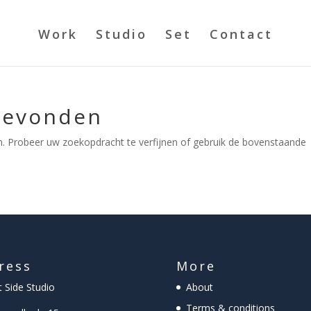
Work
Studio
Set
Contact
Gevonden
. Probeer uw zoekopdracht te verfijnen of gebruik de bovenstaande
ress
More
 Side Studio
About
Terms & conditions