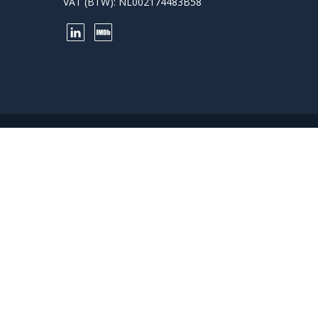
VAT (BTW): NL002174483B58