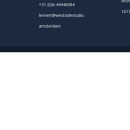
Arch
+31 (0)6-44446084
101
lennert@
westsidestudio.
amsterdam