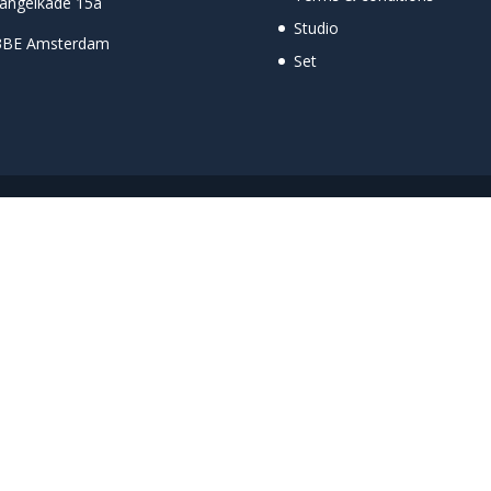
angelkade 15a
Studio
3BE Amsterdam
Set